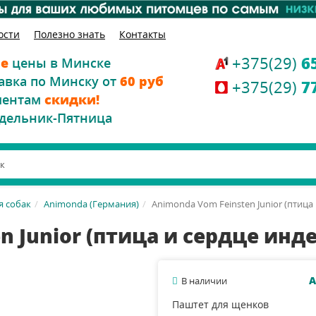
ости
Полезно знать
Контакты
+375(29)
6
е
цены в Минске
авка по Минску от
60 руб
+375(29)
7
иентам
скидки!
дельник-Пятница
я собак
Animonda (Германия)
Animonda Vom Feinsten Junior (птица 
 Junior (птица и сердце инде
А
В наличии
Паштет для щенков