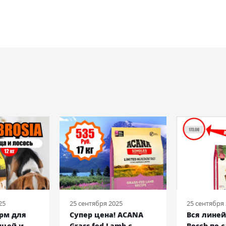
25
25 сентября 2025
25 сентября
орм для
Супер цена! ACANA
Вся лине
ицей и
Grass-fed Lamb с
Bosch по 