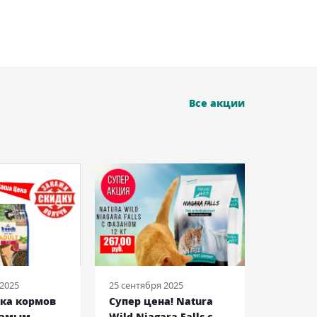
Все акции
 2025
25 сентября 2025
08 июня 2
йка кормов
Супер цена! Natura
Royal C
самым
Wild Niagara Falls c
Bulldog