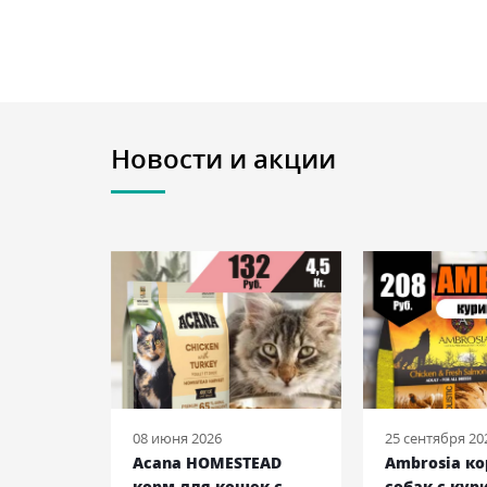
Новости и акции
08 июня 2026
25 сентября 20
 ENTREE
Acana HOMESTEAD
Ambrosia к
ек с
корм для кошек с
собак с кур