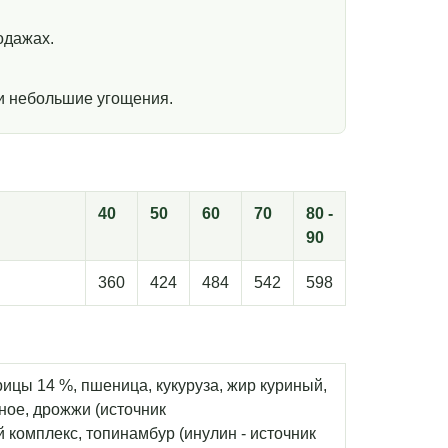
одажах.
и небольшие угощения.
40
50
60
70
80 -
90
360
424
484
542
598
рицы 14 %, пшеница, кукуруза, жир куриный,
ное, дрожжи (источник
комплекс, топинамбур (инулин - источник