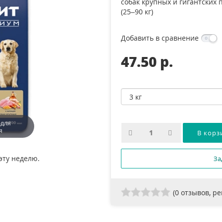
собак крупных и гигантских 
(25–90 кг)
Добавить в сравнение
47.50 p.
 для
я
эту неделю.
За
(
0
отзывов, р