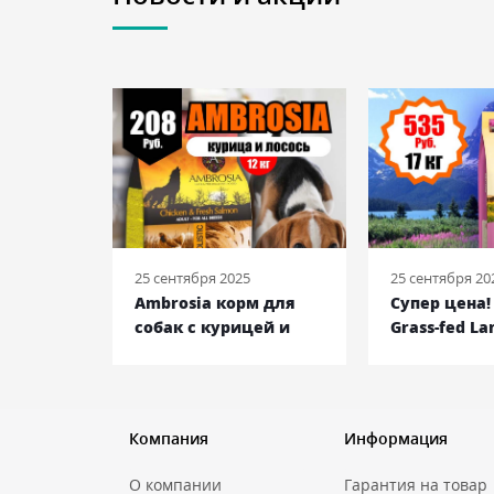
25 сентября 2025
25 сентября 20
EAD
Ambrosia корм для
Супер цена
ек с
собак с курицей и
Grass-fed La
дейкой,
лососем, 12 кг
ягненком, 17
Компания
Информация
О компании
Гарантия на товар