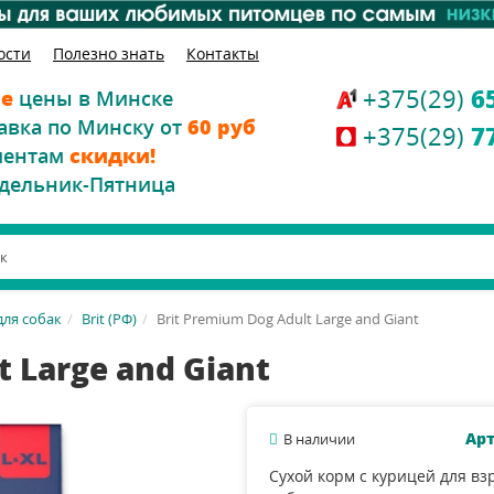
ости
Полезно знать
Контакты
+375(29)
6
е
цены в Минске
авка по Минску от
60 руб
+375(29)
7
иентам
скидки!
дельник-Пятница
для собак
Brit (РФ)
Brit Premium Dog Adult Large and Giant
t Large and Giant
Арт
В наличии
Сухой корм с курицей для вз