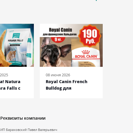
 2025
08 июня 2026
08 июня 2
а! Natura
Royal Canin French
Acana I
ra Falls c
Bulldog для
корм дл
Французского
курицей
Бульдога, 9кг
индейкой
Реквизиты компании
ИП Бараховский Павел Валерьевич