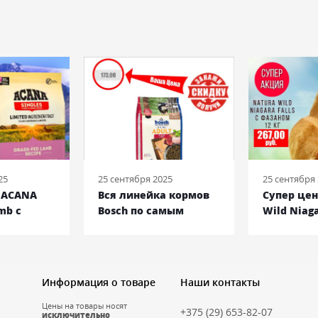
25
25 сентября 2025
25 сентября
! ACANA
Вся линейка кормов
Супер цен
mb с
Bosch по самым
Wild Niaga
 кг
низким ценам!
фазаном
Информация о товаре
Наши контакты
Цены на товары носят
+375 (29) 653-82-07
исключительно