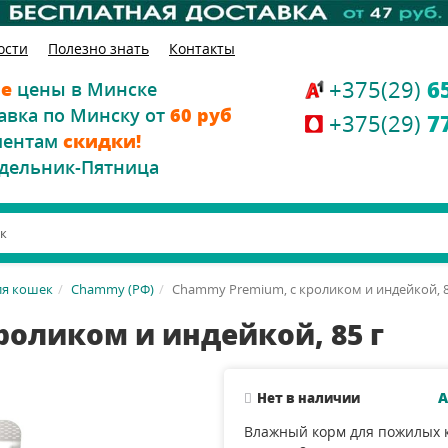
ости
Полезно знать
Контакты
+375(29)
6
е
цены в Минске
авка по Минску от
60 руб
+375(29)
7
иентам
скидки!
дельник-Пятница
ля кошек
Chammy (РФ)
Chammy Premium, с кроликом и индейкой, 8
роликом и индейкой, 85 г
А
Нет в наличии
Влажный корм для пожилых 