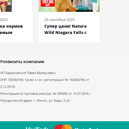
 2025
25 сентября 2025
08 июня 2
йка кормов
Супер цена! Natura
Royal C
самым
Wild Niagara Falls c
Bulldog
енам!
фазаном
Францу
Бульдог
Реквизиты компании
ИП Бараховский Павел Валерьевич
УНП 192564746. Св-во о гос. регистрации № 192564746 от
3.12.2015г
Регистрация в торговом реестре: № 345092 от 15.07.2016 г.
Юридический адрес: г. Минск, ул. Беды, 5-23