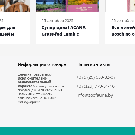
25
25 сентября 2025
25 сентября
орм для
Супер цена! ACANA
Вся лине
ицей и
Grass-fed Lamb с
Bosch по 
кг
ягненком, 17 кг
низким ц
Информация о товаре
Наши контакты
Цены на товары носят
+375 (29) 653-82-07
исключительно
ознакомительный
+375(29) 779-51-16
характер
и могут меняться
продавцом. Для уточнения
наличия и стоимости
info@zoofauna.by
связывайтесь с нашими
менеджерами.