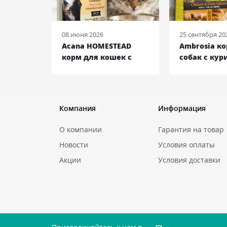
08 июня 2026
25 сентября 20
 ENTREE
Acana HOMESTEAD
Ambrosia к
ек с
корм для кошек с
собак с кур
ьдью и
курицей и индейкой,
лососем, 12 
кг
4,5 кг
Компания
Информация
О компании
Гарантия на товар
Новости
Условия оплаты
Акции
Условия доставки