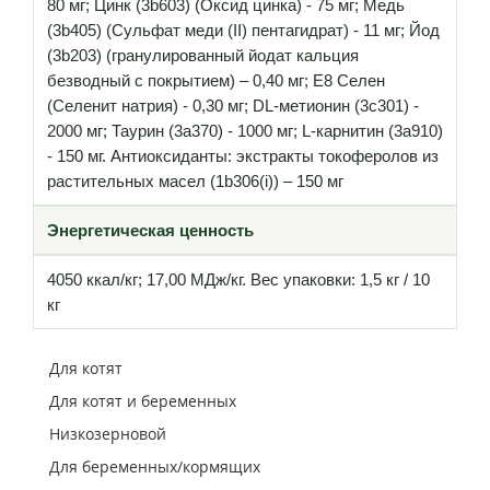
80 мг; Цинк (3b603) (Оксид цинка) - 75 мг; Медь
(3b405) (Сульфат меди (II) пентагидрат) - 11 мг; Йод
(3b203) (гранулированный йодат кальция
безводный с покрытием) – 0,40 мг; E8 Селен
(Селенит натрия) - 0,30 мг; DL-метионин (3c301) -
2000 мг; Таурин (3a370) - 1000 мг; L-карнитин (3a910)
- 150 мг. Антиоксиданты: экстракты токоферолов из
растительных масел (1b306(i)) – 150 мг
Энергетическая ценность
4050 ккал/кг; 17,00 МДж/кг. Вес упаковки: 1,5 кг / 10
кг
Для котят
Для котят и беременных
Низкозерновой
Для беременных/кормящих