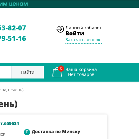
53-82-07
Личный кабинет
Войти
79-51-16
Заказать звонок
0
Ваша корзина
Найти
ина, печень)
ень)
т.659634
Доставка по Минску
шек