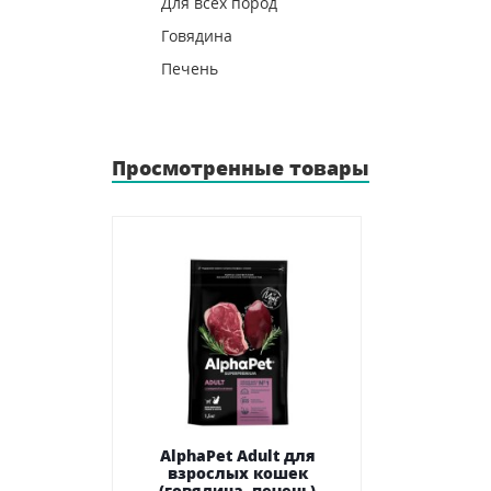
Для всех пород
Говядина
Печень
Просмотренные товары
AlphaPet Adult для
взрослых кошек
(говядина, печень)