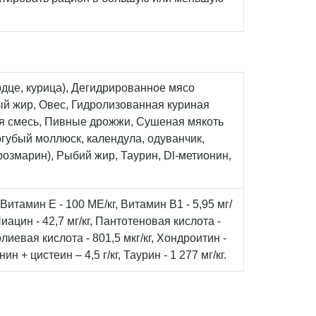
дце, курица), Дегидрированное мясо
й жир, Овес, Гидролизованная куриная
я смесь, Пивные дрожжи, Сушеная мякоть
губый моллюск, календула, одуванчик,
розмарин), Рыбий жир, Таурин, Dl-метионин,
Витамин Е - 100 МЕ/кг, Витамин В1 - 5,95 мг/
 Ниацин - 42,7 мг/кг, Пантотеновая кислота -
 Фолиевая кислота - 801,5 мкг/кг, Хондроитин -
ин + цистеин – 4,5 г/кг, Таурин - 1 277 мг/кг.