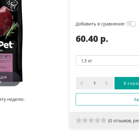
Добавить в сравнение
60.40 p.
 для
я
эту неделю.
За
(
0
отзывов, р