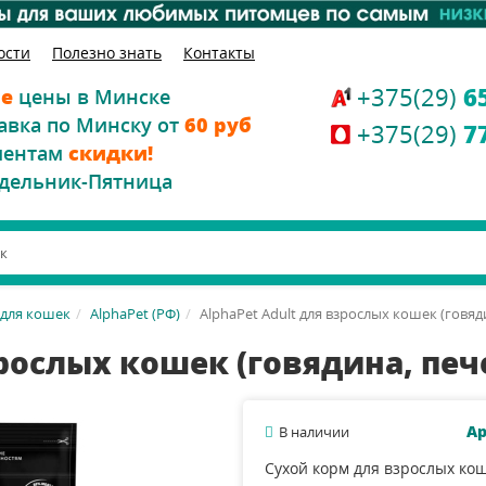
ости
Полезно знать
Контакты
+375(29)
6
е
цены в Минске
авка по Минску от
60 руб
+375(29)
7
иентам
скидки!
дельник-Пятница
 для кошек
AlphaPet (РФ)
AlphaPet Adult для взрослых кошек (говяд
зрослых кошек (говядина, печ
Ар
В наличии
Сухой корм для взрослых ко