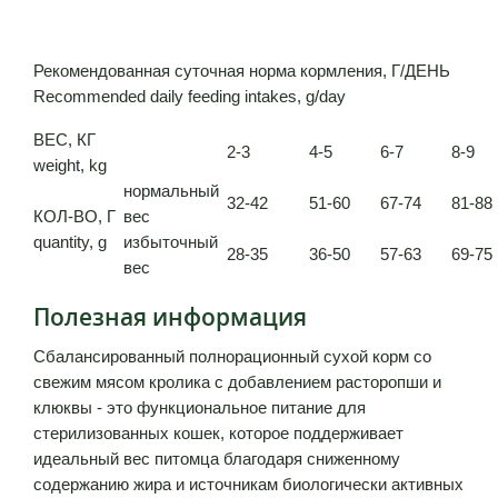
Рекомендованная суточная норма кормления, Г/ДЕНЬ
Recommended daily feeding intakes, g/day
ВЕС, КГ
2-3
4-5
6-7
8-9
weight, kg
нормальный
32-42
51-60
67-74
81-88
КОЛ-ВО, Г
вес
quantity, g
избыточный
28-35
36-50
57-63
69-75
вес
Полезная информация
Сбалансированный полнорационный сухой корм со
свежим мясом кролика с добавлением расторопши и
клюквы - это функциональное питание для
стерилизованных кошек, которое поддерживает
идеальный вес питомца благодаря сниженному
содержанию жира и источникам биологически активных