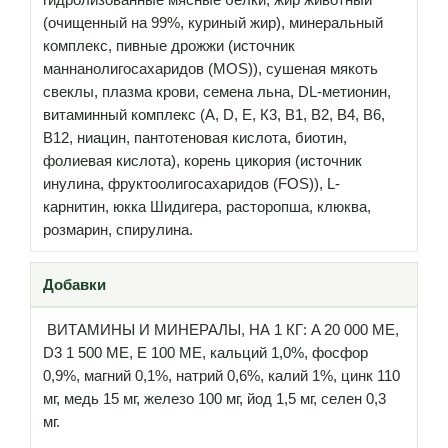
(очищенный на 99%, куриный жир), минеральный
комплекс, пивные дрожжи (источник
маннанолигосахаридов (MOS)), сушеная мякоть
свеклы, плазма крови, семена льна, DL-метионин,
витаминный комплекс (А, D, E, К3, В1, В2, В4, В6,
В12, ниацин, пантотеновая кислота, биотин,
фолиевая кислота), корень цикория (источник
инулина, фруктоолигосахаридов (FOS)), L-
карнитин, юкка Шидигера, расторопша, клюква,
розмарин, спирулина.
Добавки
ВИТАМИНЫ И МИНЕРАЛЫ, НА 1 КГ: A 20 000 ME,
D3 1 500 ME, E 100 МЕ, кальций 1,0%, фосфор
0,9%, магний 0,1%, натрий 0,6%, калий 1%, цинк 110
мг, медь 15 мг, железо 100 мг, йод 1,5 мг, селен 0,3
мг.