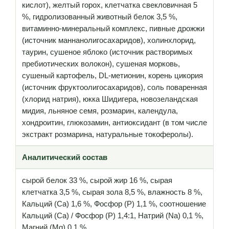
кислот), желтый горох, клетчатка свекловичная 5
%, гидролизованный животный белок 3,5 %,
витаминно-минеральный комплекс, пивные дрожжи
(источник маннанолигосахаридов), холинхлорид,
таурин, сушеное яблоко (источник растворимых
пребиотических волокон), сушеная морковь,
сушеный картофель, DL-метионин, корень цикория
(источник фруктоолигосахаридов), соль поваренная
(хлорид натрия), юкка Шидигера, новозеландская
мидия, льняное семя, розмарин, календула,
хондроитин, глюкозамин, антиоксидант (в том числе
экстракт розмарина, натуральные токоферолы).
Аналитический состав
сырой белок 33 %, сырой жир 16 %, сырая
клетчатка 3,5 %, сырая зола 8,5 %, влажность 8 %,
Кальций (Са) 1,6 %, Фосфор (Р) 1,1 %, соотношение
Кальций (Са) / Фосфор (Р) 1,4:1, Натрий (Na) 0,1 %,
Магний (Mg) 0,1 %.