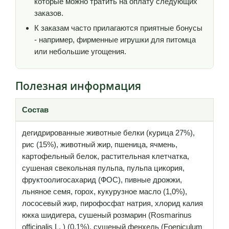
которые можно тратить на оплату следующих
заказов.
К заказам часто прилагаются приятные бонусы
- например, фирменные игрушки для питомца
или небольшие угощения.
Полезная информация
Состав
дегидрированные животные белки (курица 27%),
рис (15%), животный жир, пшеница, ячмень,
картофельный белок, растительная клетчатка,
сушеная свекольная пульпа, пульпа цикория,
фруктоолигосахарид (ФОС), пивные дрожжи,
льняное семя, горох, кукурузное масло (1,0%),
лососевый жир, пирофосфат натрия, хлорид калия
юкка шидигера, сушеный розмарин (Rosmarinus
officinalis L. ) (0,1%), сушеный фенхель (Foeniculum