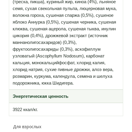
(треска, пикша), куриный жир, киноа (4%), льняное
семя, сухая свекольная пульпа, люцерновая мука,
волокна гороха, сушеная спаржа (0,5%), сушеное
яблоко Аннурка (0,5%), сушеная черника, сушеная
клюква, сушеная ацерола, сушеная тыква, инулин
цикория (0,4%), дрожжевой экстракт (источник
маннанолигосахаридов) (0,3%),
фруктоолигосахариды (0,3%), аскофиллум
узловатый (Ascophyllum Nodosum), карбонат
кальция, монокальцийфосфат, хлорид калия,
хлорид натрия, сухие пивные дрожжи, алоэ вера,
розмарин, куркума, календула, семена и шелуха
подорожника, юкка Шидигера.
Энергетическая ценность
3922 ккал/кг.
Для взрослых