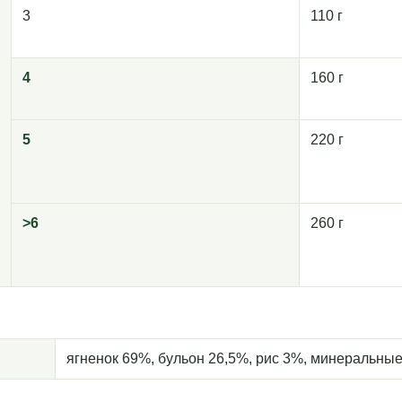
3
110 г
4
160 г
5
220 г
>6
260 г
ягненок 69%, бульон 26,5%, рис 3%, минеральны