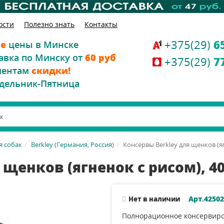
ости
Полезно знать
Контакты
+375(29)
6
е
цены в Минске
авка по Минску от
60 руб
+375(29)
7
иентам
скидки!
дельник-Пятница
я собак
Berkley (Германия, Россия)
Консервы Berkley для щенков (яг
щенков (ягненок с рисом), 40
Арт.42502
Нет в наличии
Полнорационное консервир