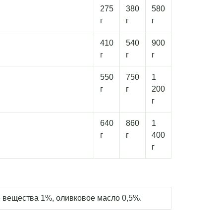
275
380
580
г
г
г
410
540
900
г
г
г
550
750
1
г
г
200
г
640
860
1
г
г
400
г
е вещества 1%, оливковое масло 0,5%.