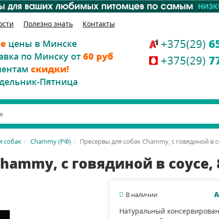
ости
Полезно знать
Контакты
+375(29)
6
е
цены в Минске
авка по Минску от
60 руб
+375(29)
7
иентам
скидки!
дельник-Пятница
я собак
Chammy (РФ)
Пресервы для собак Chammy, с говядиной в со
hammy, с говядиной в соусе, 
А
В наличии
Натуральный консервирова