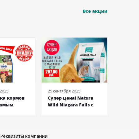
Все акции
 2025
25 сентября 2025
08 июня 2
йка кормов
Супер цена! Natura
Royal C
самым
Wild Niagara Falls c
Bulldog
енам!
фазаном
Францу
Бульдог
Реквизиты компании