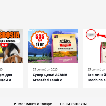
25
25 сентября 2025
25 сентября
орм для
Супер цена! ACANA
Вся лине
ицей и
Grass-fed Lamb с
Bosch по 
кг
ягненком, 17 кг
низким ц
Информация о товаре
Наши контакты