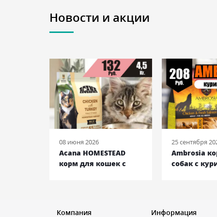
Новости и акции
08 июня 2026
25 сентября 20
 ENTREE
Acana HOMESTEAD
Ambrosia к
ек с
корм для кошек с
собак с кур
ьдью и
курицей и индейкой,
лососем, 12 
кг
4,5 кг
Компания
Информация