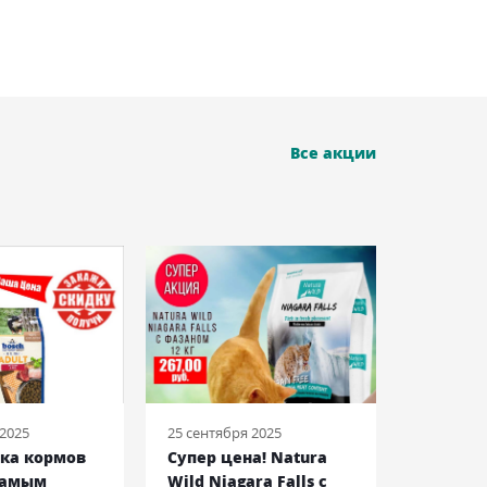
Все акции
 2025
25 сентября 2025
08 июня 2
йка кормов
Супер цена! Natura
Royal C
самым
Wild Niagara Falls c
Bulldog