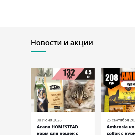
Новости и акции
08 июня 2026
25 сентября 20
 ENTREE
Acana HOMESTEAD
Ambrosia к
ек с
корм для кошек с
собак с кур