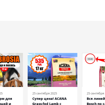
25
25 сентября 2025
25 сентября
орм для
Супер цена! ACANA
Вся лине
ицей и
Grass-fed Lamb с
Bosch по 