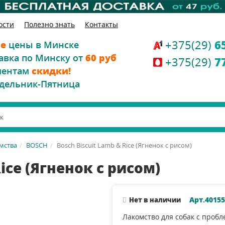
ости
Полезно знать
Контакты
+375(29)
6
е
цены в Минске
авка по Минску от
60 руб
+375(29)
7
иентам
скидки!
дельник-Пятница
омства
BOSCH
Bosch Biscuit Lamb & Rice (Ягненок с рисом)
Rice (Ягненок с рисом)
Арт.40155
Нет в наличии
Лакомство для собак c проб