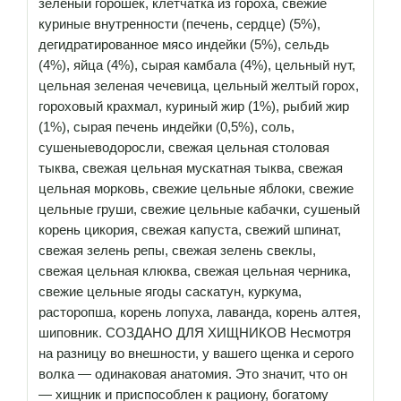
зеленый горошек, клетчатка из гороха, свежие
куриные внутренности (печень, сердце) (5%),
дегидратированное мясо индейки (5%), сельдь
(4%), яйца (4%), сырая камбала (4%), цельный нут,
цельная зеленая чечевица, цельный желтый горох,
гороховый крахмал, куриный жир (1%), рыбий жир
(1%), сырая печень индейки (0,5%), соль,
сушеныеводоросли, свежая цельная столовая
тыква, свежая цельная мускатная тыква, свежая
цельная морковь, свежие цельные яблоки, свежие
цельные груши, свежие цельные кабачки, сушеный
корень цикория, свежая капуста, свежий шпинат,
свежая зелень репы, свежая зелень свеклы,
свежая цельная клюква, свежая цельная черника,
свежие цельные ягоды саскатун, куркума,
расторопша, корень лопуха, лаванда, корень алтея,
шиповник. СОЗДАНО ДЛЯ ХИЩНИКОВ Несмотря
на разницу во внешности, у вашего щенка и серого
волка — одинаковая анатомия. Это значит, что он
— хищник и приспособлен к рациону, богатому