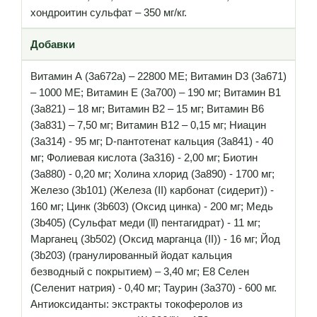
хондроитин сульфат – 350 мг/кг.
Добавки
Витамин А (3a672a) – 22800 МЕ; Витамин D3 (3a671)
– 1000 МЕ; Витамин Е (3а700) – 190 мг; Витамин B1
(3a821) – 18 мг; Витамин B2 – 15 мг; Витамин B6
(3a831) – 7,50 мг; Витамин B12 – 0,15 мг; Ниацин
(3а314) - 95 мг; D-пантотенат кальция (3a841) - 40
мг; Фолиевая кислота (3a316) - 2,00 мг; Биотин
(3a880) - 0,20 мг; Холина хлорид (3a890) - 1700 мг;
Железо (3b101) (Железа (II) карбонат (сидерит)) -
160 мг; Цинк (3b603) (Оксид цинка) - 200 мг; Медь
(3b405) (Сульфат меди (ll) пентагидрат) - 11 мг;
Марганец (3b502) (Оксид марганца (II)) - 16 мг; Йод
(3b203) (гранулированный йодат кальция
безводный с покрытием) – 3,40 мг; E8 Селен
(Селенит натрия) - 0,40 мг; Таурин (3a370) - 600 мг.
Антиоксиданты: экстракты токоферолов из