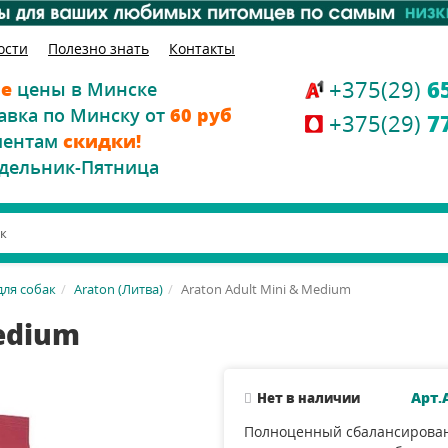
ости
Полезно знать
Контакты
+375(29)
6
е
цены в Минске
авка по Минску от
60 руб
+375(29)
7
иентам
скидки!
дельник-Пятница
для собак
Araton (Литва)
Araton Adult Mini & Medium
Medium
Арт.
Нет в наличии
Полноценный сбалансирова