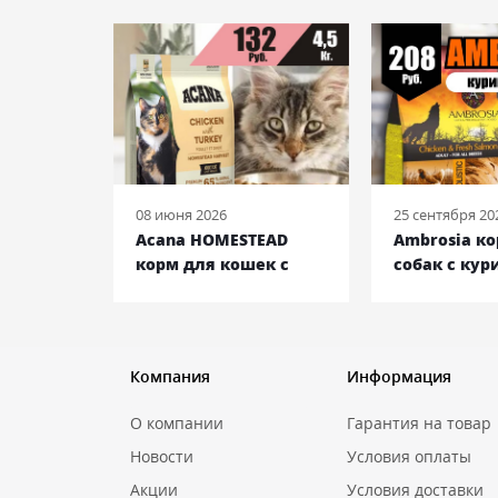
08 июня 2026
25 сентября 20
 ENTREE
Acana HOMESTEAD
Ambrosia к
ек с
корм для кошек с
собак с кур
ьдью и
курицей и индейкой,
лососем, 12 
кг
4,5 кг
Компания
Информация
О компании
Гарантия на товар
Новости
Условия оплаты
Акции
Условия доставки