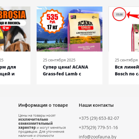
25
25 сентября 2025
25 сентября
орм для
Супер цена! ACANA
Вся лине
ицей и
Grass-fed Lamb с
Bosch по 
кг
ягненком, 17 кг
низким ц
Информация о товаре
Наши контакты
Цены на товары носят
+375 (29) 653-82-07
исключительно
ознакомительный
+375(29) 779-51-16
характер
и могут меняться
продавцом. Для уточнения
наличия и стоимости
info@zoofauna.by