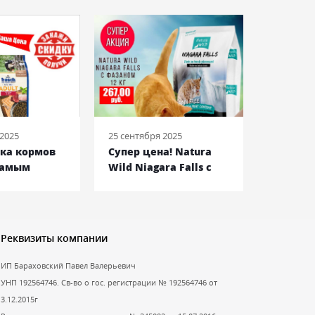
 2025
25 сентября 2025
08 июня 2
йка кормов
Супер цена! Natura
Royal C
самым
Wild Niagara Falls c
Bulldog
енам!
фазаном
Францу
Бульдог
Реквизиты компании
ИП Бараховский Павел Валерьевич
УНП 192564746. Св-во о гос. регистрации № 192564746 от
3.12.2015г