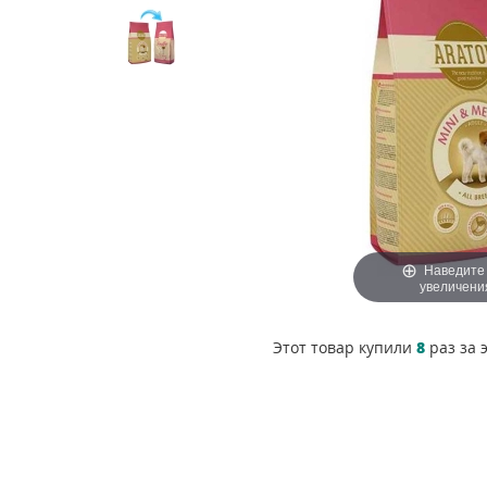
Наведите
увеличени
Этот товар купили
8
раз за 