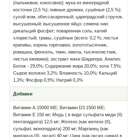
(пальмовое, кокосовое); мука из виноградной
косточки (2,5 %); пивные дрожжи, сушёные (2,5 %);
сухой жом, обессахаренный; цареградский стручок,
высушенный; высушенное яйцо; cемена чии;
дикальций фосфат; поваренная соль; калий
хлористый; травы, сушёные (всего: 0,2 %; листья
крапивы, корень горечавки, золототысячник,
ромашка, фенхель, тмин, омела, тысячелистник,
листья ежевики); экстракт юкки Шидигера. Анализ:
Белок - 29,0%; Содержание жира 20,0%; зола 7,5%;
Сырое волокно 3,2%; Влажность 10,0%; Кальций
1,3%; Фосфор 0,9%; Натрий 0,3%
Добавки
Витамин А 15000 МЕ; Витамин D3 1500 МЕ;
Витамин Е 150 мг; Медь ( в виде сульфата меди (II)
пентагидрата) 12,5 мг; Железо (как железо (II),
сульфат, моногидрата) 200 мг; Марганец (как
марганца (II), оксид) 40 мг; Цинк (как оксид цинка) в