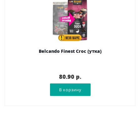
Belcando Finest Croc (утка)
80.90 p.