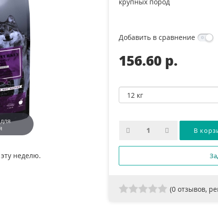
крупных пород
Добавить в сравнение
156.60 p.
 для
я
 эту неделю.
За
(
0
отзывов, р