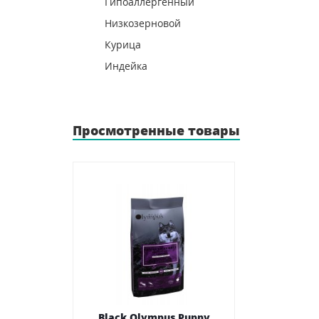
Гипоаллергенный
Низкозерновой
Курица
Индейка
Просмотренные товары
Black Olympus Puppy