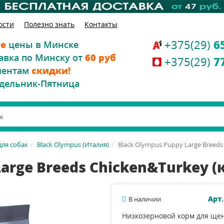
ости
Полезно знать
Контакты
+375(29)
6
е
цены в Минске
авка по Минску от
60 руб
+375(29)
7
иентам
скидки!
дельник-Пятница
для собак
Black Olympus (Италия)
Black Olympus Puppy Large Breeds
Large Breeds Chicken&Turkey 
Арт
В наличии
Низкозерновой корм для ще