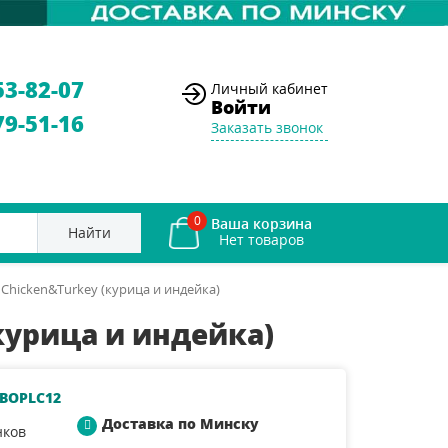
53-82-07
Личный кабинет
Войти
79-51-16
Заказать звонок
0
Ваша корзина
Найти
 Chicken&Turkey (курица и индейка)
(курица и индейка)
.BOPLC12
Доставка по Минску
нков