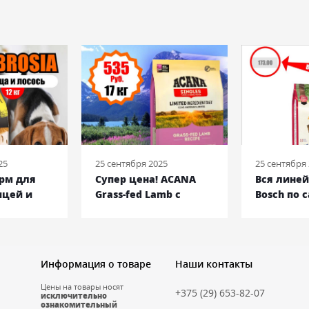
25
25 сентября 2025
25 сентября
орм для
Супер цена! ACANA
Вся лине
ицей и
Grass-fed Lamb с
Bosch по 
кг
ягненком, 17 кг
низким ц
Информация о товаре
Наши контакты
Цены на товары носят
+375 (29) 653-82-07
исключительно
ознакомительный