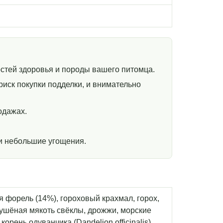
стей здоровья и породы вашего питомца.
иск покупки подделки, и внимательно
одажах.
и небольшие угощения.
я форель (14%), гороховый крахмал, горох,
сушёная мякоть свёклы, дрожжи, морские
орень одуванчика (Dandelion officinalis)