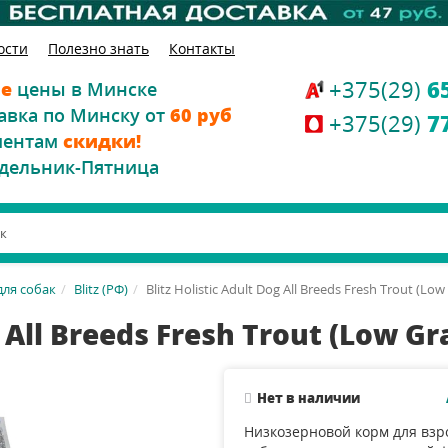
ости
Полезно знать
Контакты
+375(29)
6
е
цены в Минске
авка по Минску от
60 руб
+375(29)
7
иентам
скидки!
дельник-Пятница
для собак
Blitz (РФ)
Blitz Holistic Adult Dog All Breeds Fresh Trout (Low
g All Breeds Fresh Trout (Low Gr
Нет в наличии
Низкозерновой корм для взр