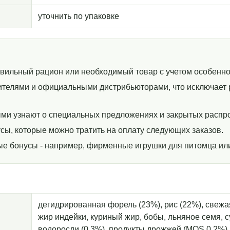
уточнить по упаковке
авильный рацион или необходимый товар с учетом особенно
телями и официальными дистрибьюторами, что исключает р
ми узнают о специальных предложениях и закрытых распр
сы, которые можно тратить на оплату следующих заказов.
ные бонусы - например, фирменные игрушки для питомца ил
дегидрированная форель (23%), рис (22%), свежа
жир индейки, куриный жир, бобы, льняное семя, 
водоросли (0,3%), продукты дрожжей (MOS 0,2%), к