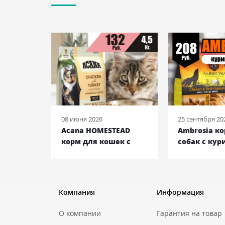
08 июня 2026
25 сентября 20
 ENTREE
Acana HOMESTEAD
Ambrosia к
ек с
корм для кошек с
собак с кур
ьдью и
курицей и индейкой,
лососем, 12 
кг
4,5 кг
Компания
Информация
О компании
Гарантия на товар