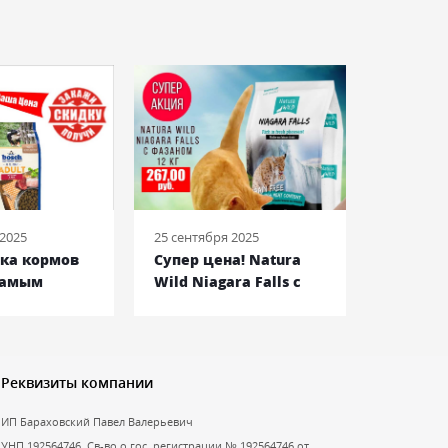
 2025
25 сентября 2025
08 июня 2
йка кормов
Супер цена! Natura
Royal C
самым
Wild Niagara Falls c
Bulldog
енам!
фазаном
Францу
Бульдог
Реквизиты компании
ИП Бараховский Павел Валерьевич
УНП 192564746. Св-во о гос. регистрации № 192564746 от