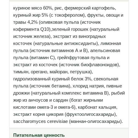
куриное мясо 60%, рис, фермерский картофель,
куриный жир 5% (с токоферолом), фрукты, овощи и
травы 4,2% (оливковая пульпа (источник
кофермента Q10),зеленый горошек (натуральный
источник железа), экстракт из виноградных
косточек (натуральные антиоксиданты), лимонная
пульпа (источник витаминов А и В), апельсиновая
пульпа (витамин С), грейпфрутовая пульпа и
экстракт из косточек (источник биофлавоноидов),
тимьян, орегано, майоран, петрушка),
гидролизованный куриный белок 3%, свекольная
пульпа (источник бетаина), хлорид натрия, пивные
дрожжи (натуральный комплекс витамина В), рыбий
жир из анчоусов и сардин (богат жирными
кислотами омега-3 и омега-6), карбонат кальция,
экстракт корня цикория (фруктоолигосахариды),
saccharomyces cerevisiae (маннан-олигосахариды).
Питательная ценность