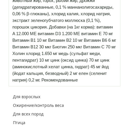
животный жир, горох, рыбий жир, дрожжи
(дегидратированные, 0,1 % маннанолигосахариды,
0,06 % β-глюканы), хлорид калия, хлорид натрия,
экстракт зеленогубчатого моллюска (0,1 %),
порошок цикория. Добавки (на 1кг корма): витамин
A 12.000 МЕ витамин D3 1.200 МЕ витамин E 70 мг
Витамин B1 10 мг Витамин B2 10 мг Витамин B6 6 мг
Витамин B12 30 мкг Биотин 250 мкг Витамин C 70 мг
Холин хлорид 1.650 мг медь (сульфат меди,
пентагидрат) 10 мг цинк (оксид цинка) 70 мг цинк
(аминокислотный хелат цинка, гидрат) 45 мг йод
(йодат кальция, безводный) 2 мг елен (селенит
натрия) 0,2 мг. Рекомендованные
Для взрослых
Ожирение/контроль веса
Для всех пород
Птица