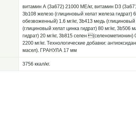
витамин А (3a672) 21000 МЕ/кг, витамин D3 (3a671)
3b108 железо (глициновый хелат железа гидрат) 6
обезвоженный) 1.6 мг/кг, 3b413 медь (глициновый х
(глициновый хелат цинка гидрат) 80 мг/кг, 3b506
гидрат) 20 мг/кг, 3b815 селен (селенометионин) 0
2200 мг/кг. Технологические добавки: антиоксида
масел). ГРАНУЛА 17 мм
3756 ккал/кг.