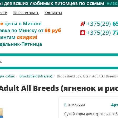
ости
Полезно знать
Контакты
+375(29)
6
е
цены в Минске
авка по Минску от
60 руб
+375(29)
7
иентам
скидки!
дельник-Пятница
для собак
Brooksfield (Италия)
Brooksfield Low Grain Adult All Breeds
Adult All Breeds (ягненок и рис
Арт
В наличии
Сухой корм для взрослых соб