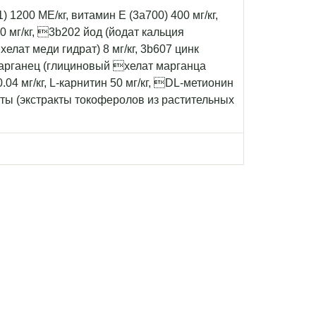
 1200 МЕ/кг, витамин Е (3a700) 400 мг/кг,
0 мг/кг, 3b202 йод (йодат кальция
елат меди гидрат) 8 мг/кг, 3b607 цинк
 марганец (глициновый хелат марганца
.04 мг/кг, L-карнитин 50 мг/кг, DL-метионин
нты (экстракты токоферолов из растительных