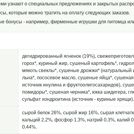
ми узнают о специальных предложениях и закрытых распр
сы, которые можно тратить на оплату следующих заказов.
ные бонусы - например, фирменные игрушки для питомца ил
дегидрированный ягненок (19%), свежеприготовл
горох*, куриный жир, сушеный картофель*, гидр
мякоть свеклы*, сушеные дрожжи* (натуральный 
льна*, лососевое масло, сушеные яйца*, сушеная
источник инулина и фруктоолигосахаридов), суш
помидоры*, сушеная черника*, юкка шидигера, гл
сульфат хондроитина (источник - куриные хрящи).
cырой белок 26%, сырой жир 16%, сырая клетчатк
кальций 2.2%, фосфор 1.3%, натрий 0.3%, калий 0
0.44%.