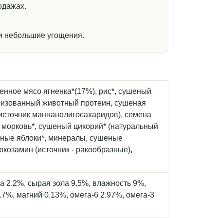
одажах.
и небольшие угощения.
енное мясо ягненка*(17%), рис*, сушеный
олизованный животный протеин, сушеная
источник маннанолигосахаридов), семена
 морковь*, сушеный цикорий* (натуральный
еные яблоки*, минералы, сушеные
юкозамин (источник - ракообразные),
а 2.2%, сырая зола 9.5%, влажность 9%,
.7%, магний 0.13%, омега-6 2.97%, омега-3