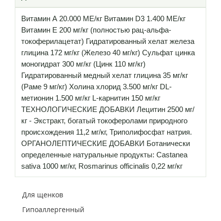
Витамин А 20.000 МЕ/кг Витамин D3 1.400 МЕ/кг
Витамин Е 200 мг/кг (полностью рац-альфа-
токоферилацетат) Гидратированный хелат железа
глицина 172 мг/кг (Железо 40 мг/кг) Сульфат цинка
моногидрат 300 мг/кг (Цинк 110 мг/кг)
Гидратированный медный хелат глицина 35 мг/кг
(Раме 9 мг/кг) Холина хлорид 3.500 мг/кг DL-
метионин 1.500 мг/кг L-карнитин 150 мг/кг
ТЕХНОЛОГИЧЕСКИЕ ДОБАВКИ Лецитин 2500 мг/
кг - Экстракт, богатый токоферолами природного
происхождения 11,2 мг/кг, Триполифосфат натрия.
ОРГАНОЛЕПТИЧЕСКИЕ ДОБАВКИ Ботанически
определенные натуральные продукты: Castanea
sativa 1000 мг/кг, Rosmarinus officinalis 0,22 мг/кг
Для щенков
Гипоаллергенный