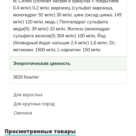
кг. Селен (селенит натрия в гранулах с покрытием
0,4 мг/кг) 0,2 мг/кг, марганец (сульфат марганца,
моногидрат 92 мг/кг) 30 мг/кг, цинк (оксид цинка: 149
мг/кг) 120 мг/кг, медь ( Пентагидрат сульфата
меди(II): 39 мг/кг) 10 мг/кг, Железо (моногидрат
сульфата железа(II) 304 мг/кг) 100 мг/кг, Йод
(безводный йодат кальция 2,4 мг/кг) 1,6 мг/кг; DL-
метионин: 1500 мг/кг, L-карнитин: 150 мг/кг.
Энергетическая ценность
3620 Ккал/кг
Для взрослых
Для крупных пород
Свинина
Просмотренные товары