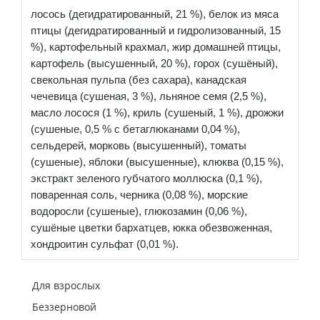
лосось (дегидратированный, 21 %), белок из мяса
птицы (дегидратированный и гидролизованный, 15
%), картофельный крахмал, жир домашней птицы,
картофель (высушенный, 20 %), горох (сушёный),
свекольная пульпа (без сахара), канадская
чечевица (сушеная, 3 %), льняное семя (2,5 %),
масло лосося (1 %), криль (сушеный, 1 %), дрожжи
(сушеные, 0,5 % с бетаглюканами 0,04 %),
сельдерей, морковь (высушенный), томаты
(сушеные), яблоки (высушенные), клюква (0,15 %),
экстракт зеленого губчатого моллюска (0,1 %),
поваренная соль, черника (0,08 %), морские
водоросли (сушеные), глюкозамин (0,06 %),
сушёные цветки бархатцев, юкка обезвоженная,
хондроитин сульфат (0,01 %).
Для взрослых
Беззерновой