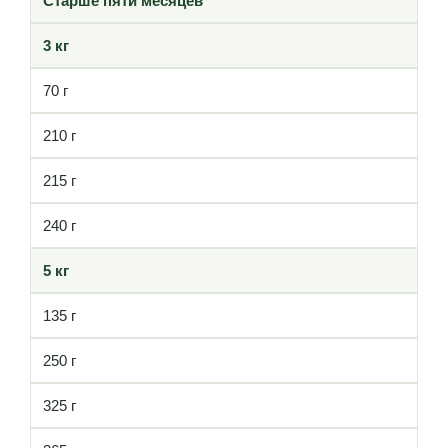
Старше пяти месяцев
3 кг
70 г
210 г
215 г
240 г
5 кг
135 г
250 г
325 г