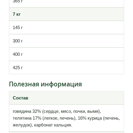
365 г
7 кг
145 г
300 г
400 г
425 г
Полезная информация
Состав
говядина 32% (сердце, мясо, почки, вымя),
телятина 17% (легкoе, печень), 16% курица (печень,
желудок), карбонат кальция.