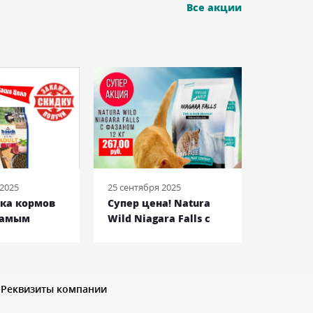
Все акции
 2025
25 сентября 2025
08 июня 2
йка кормов
Супер цена! Natura
Royal C
самым
Wild Niagara Falls c
Bulldog
енам!
фазаном
Францу
Бульдог
Реквизиты компании