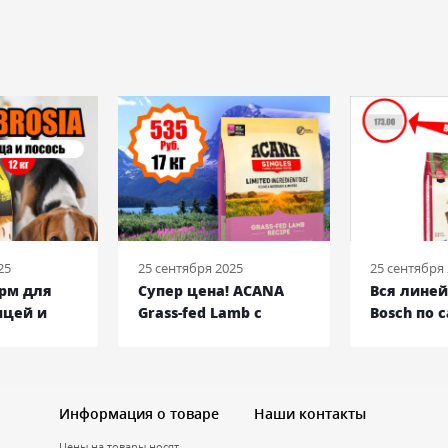
25
25 сентября 2025
25 сентября
орм для
Супер цена! ACANA
Вся лине
ицей и
Grass-fed Lamb с
Bosch по 
кг
ягненком, 17 кг
низким ц
Информация о товаре
Наши контакты
Цены на товары носят