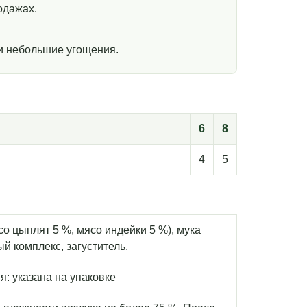
одажах.
и небольшие угощения.
6
8
4
5
о цыплят 5 %, мясо индейки 5 %), мука
 комплекс, загуститель.
я: указана на упаковке