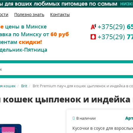
ости
Полезно знать
Контакты
+375(29)
6
е
цены в Минске
авка по Минску от
60 руб
+375(29)
7
иентам
скидки!
дельник-Пятница
ля кошек
Brit
Brit Premium пауч для кошек цыпленок и индейка в соу
я кошек цыпленок и индейка в
Арт
В наличии
Кусочки в соусе для взрослы