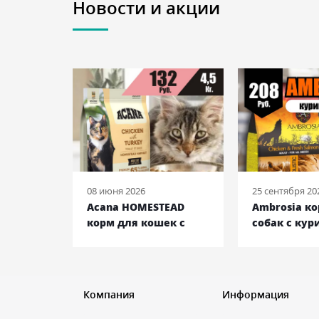
Новости и акции
08 июня 2026
25 сентября 20
 ENTREE
Acana HOMESTEAD
Ambrosia к
ек с
корм для кошек с
собак с кур
ьдью и
курицей и индейкой,
лососем, 12 
кг
4,5 кг
Компания
Информация