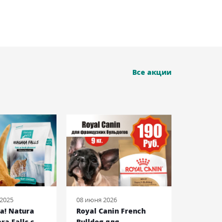
Все акции
 2025
08 июня 2026
08 июня 2
а! Natura
Royal Canin French
Acana I
ra Falls c
Bulldog для
корм дл