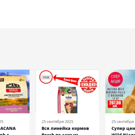
25
25 сентября 2025
25 сентября
! ACANA
Вся линейка кормов
Супер цен
mb с
Bosch по самым
Wild Niaga