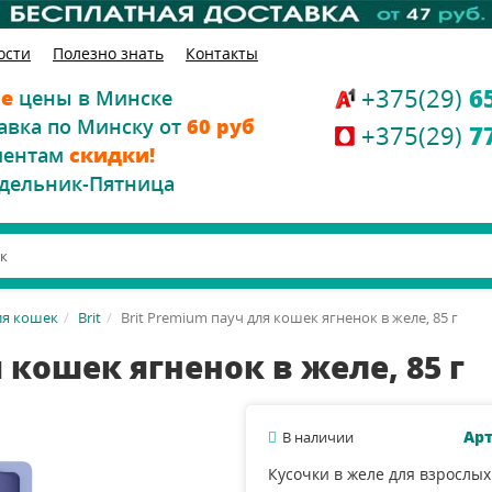
ости
Полезно знать
Контакты
+375(29)
6
е
цены в Минске
авка по Минску от
60 руб
+375(29)
7
иентам
скидки!
дельник-Пятница
ля кошек
Brit
Brit Premium пауч для кошек ягненок в желе, 85 г
 кошек ягненок в желе, 85 г
Арт
В наличии
Кусочки в желе для взрослых