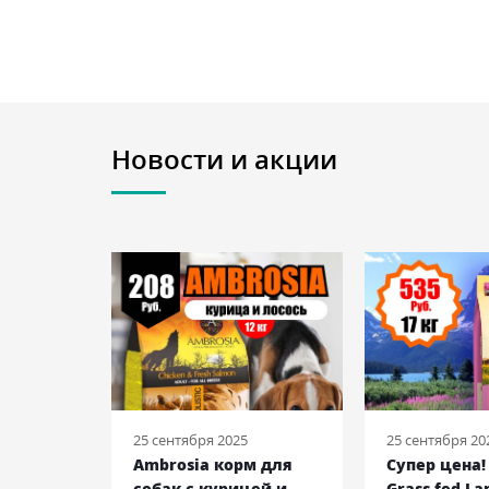
Новости и акции
25 сентября 2025
25 сентября 20
EAD
Ambrosia корм для
Супер цена
ек с
собак с курицей и
Grass-fed La