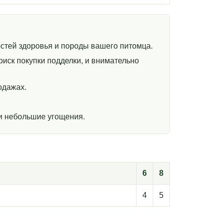
стей здоровья и породы вашего питомца.
иск покупки подделки, и внимательно
одажах.
и небольшие угощения.
6
8
4
5