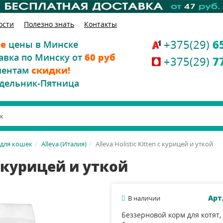
ости
Полезно знать
Контакты
+375(29)
6
е
цены в Минске
авка по Минску от
60 руб
+375(29)
7
иентам
скидки!
дельник-Пятница
 для кошек
Alleva (Италия)
Alleva Holistic Kitten с курицей и уткой
 с курицей и уткой
Арт
В наличии
Беззерновой корм для котят,