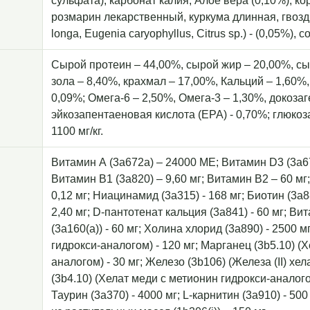
сульфата), карбонат калия, Алое вера (0,10%), ко
розмарин лекарственный, куркума длинная, гвоздик
longa, Eugenia caryophyllus, Citrus sp.) - (0,05%), с
Сырой протеин – 44,00%, сырой жир – 20,00%, сыр
зола – 8,40%, крахмал – 17,00%, Кальций – 1,60%
0,09%; Омега-6 – 2,50%, Омега-3 – 1,30%, докозаг
эйкозапентаеновая кислота (EPA) - 0,70%; глюкоз
1100 мг/кг.
Витамин А (3a672a) – 24000 МЕ; Витамин D3 (3a67
Витамин B1 (3a820) – 9,60 мг; Витамин B2 – 60 мг
0,12 мг; Ниацинамид (3а315) - 168 мг; Биотин (3a8
2,40 мг; D-пантотенат кальция (3a841) - 60 мг; Ви
(3a160(a)) - 60 мг; Холина хлорид (3a890) - 2500 м
гидрокси-аналогом) - 120 мг; Марганец (3b5.10) (
аналогом) - 30 мг; Железо (3b106) (Железа (II) хе
(3b4.10) (Хелат меди с метионин гидрокси-аналогом
Таурин (3a370) - 4000 мг; L-карнитин (3a910) - 5