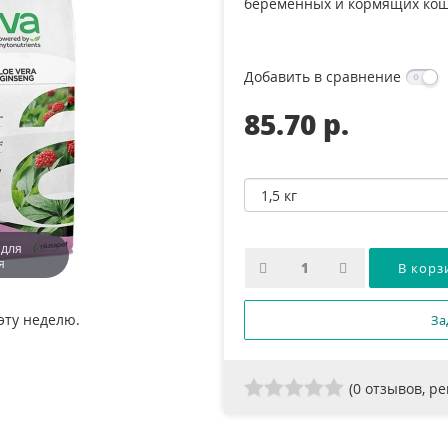
беременных и кормящих ко
Добавить в сравнение
85.70 p.
 для
я
эту неделю.
За
(
0
отзывов, р