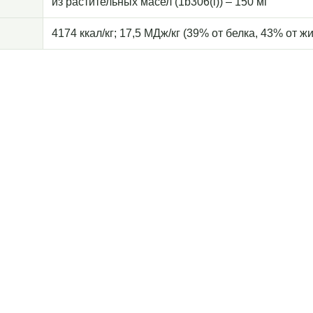
из растительных масел (1b306(i)) – 150 мг
4174 ккал/кг; 17,5 МДж/кг (39% от белка, 43% от жир