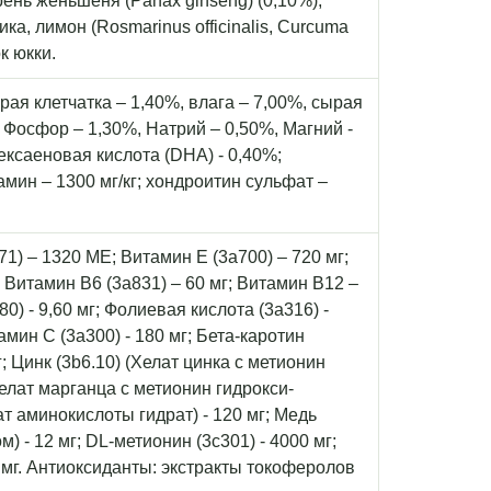
рень женьшеня (Panax ginseng) (0,10%),
а, лимон (Rosmarinus officinalis, Curcuma
ок юкки.
ая клетчатка – 1,40%, влага – 7,00%, сырая
, Фосфор – 1,30%, Натрий – 0,50%, Магний -
ексаеновая кислота (DHA) - 0,40%;
амин – 1300 мг/кг; хондроитин сульфат –
1) – 1320 МЕ; Витамин Е (3а700) – 720 мг;
; Витамин B6 (3a831) – 60 мг; Витамин B12 –
80) - 9,60 мг; Фолиевая кислота (3a316) -
тамин С (3a300) - 180 мг; Бета-каротин
г; Цинк (3b6.10) (Хелат цинка с метионин
Хелат марганца с метионин гидрокси-
лат аминокислоты гидрат) - 120 мг; Медь
) - 12 мг; DL-метионин (3c301) - 4000 мг;
00 мг. Антиоксиданты: экстракты токоферолов