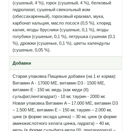
(сушеный, 4 %), горох (сушеный, 4 %), белковый
гидролизат, сушеный свекольный жом
(обессахаренный), гороховый крахмал, мука,
карбонат кальция, масло лосося (0,5 %), хлорид
калия, ягоды брусники (сушеные, 0,1 %), ягоды
голубики (сушеные, 0,1 %), петрушка сушеная (0,1
%), дрожжи (сушеные, 0,1 %), цветы календулы
(сушеные, 0,05 %).
Добавки
Старая упаковка Пищевые добавки (на 1 кг корма):
Витамин А - 17000 МЕ, витамин D3 - 1500 МЕ,
витамин Е - 150 мг, медь (как меди (II)
сульфат,пентагидрат) - 10 мг, таурин - 2000 мг.
Новая упаковка Витамин A – 17.000 МЕ, витамин D3
– 1.500 МЕ, витамин E – 150 мг, таурин – 2.000 мг,
цинк (в форме оксида цинка) – 30 мг, цинк (в форме
аминокислотного хелата цинка, гидрата) – 40 мг,
медь (в форме сульфата меди (II), пентагидрата) –