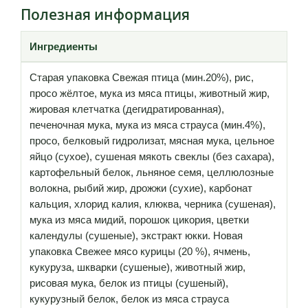
Полезная информация
Ингредиенты
Старая упаковка Свежая птица (мин.20%), рис,
просо жёлтое, мука из мяса птицы, животный жир,
жировая клетчатка (дегидратированная),
печеночная мука, мука из мяса страуса (мин.4%),
просо, белковый гидролизат, мясная мука, цельное
яйцо (сухое), сушеная мякоть свеклы (без сахара),
картофельный белок, льняное семя, целлюлозные
волокна, рыбий жир, дрожжи (сухие), карбонат
кальция, хлорид калия, клюква, черника (сушеная),
мука из мяса мидий, порошок цикория, цветки
календулы (сушеные), экстракт юкки. Новая
упаковка Свежее мясо курицы (20 %), ячмень,
кукуруза, шкварки (сушеные), животный жир,
рисовая мука, белок из птицы (сушеный),
кукурузный белок, белок из мяса страуса