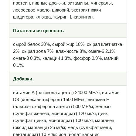
протеин, пивные дрожжи, витамины, минералы,
лососевое масло, цикорий, экстракт юкки
шидигера, клюква, таурин, L-карнитин.
Питательная ценность
сырой белок 30%, сырой жир 18%, сырая клетчатка
2%, сырая зола 7%, влажность 8%, омега-6 2.1%,
омега-3 0.3%, кальций 1.3%, фосфор 0.9%, магний
0.1%.
Добавки
витамин А (ретинола ацетат) 24000 МЕ/кг, витамин
DЗ (холекальциферол) 1500 МЕ/кг, витамин Е
(альфа-токоферола ацетат) 500 МЕ/кг, железо
(сульфат железа, моногидрат) 120 мг/кг, цинк
(сульфат цинка, моногидрат) 100 мг/кг, марганец
(оксид марганца) 25 мг/кг, медь (сульфат меди,
пентагидрат) 10 мг/кг, йод (йодат кальция