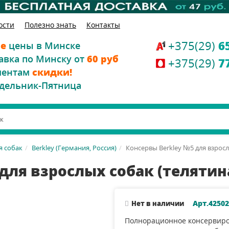
ости
Полезно знать
Контакты
+375(29)
6
е
цены в Минске
авка по Минску от
60 руб
+375(29)
7
иентам
скидки!
дельник-Пятница
я собак
Berkley (Германия, Россия)
Консервы Berkley №5 для взрослы
для взрослых собак (телятина 
Арт.42502
Нет в наличии
Полнорационное консервир