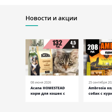
Новости и акции
08 июня 2026
25 сентября 20
 ENTREE
Acana HOMESTEAD
Ambrosia к
ек с
корм для кошек с
собак с кур
ьдью и
курицей и индейкой,
лососем, 12 
кг
4,5 кг