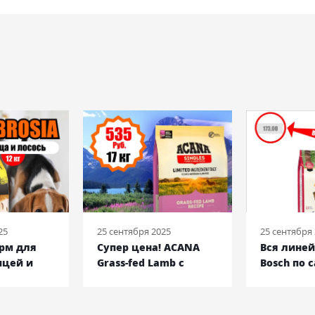
25
25 сентября 2025
25 сентября
орм для
Супер цена! ACANA
Вся лине
ицей и
Grass-fed Lamb с
Bosch по 
кг
ягненком, 17 кг
низким ц