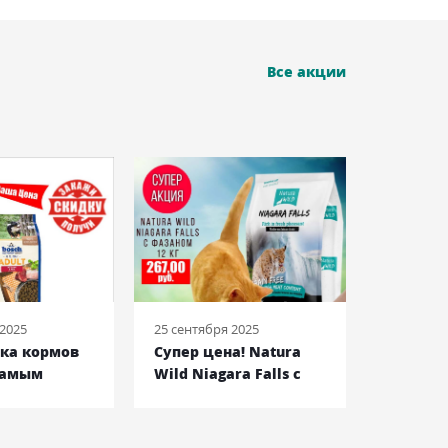
Все акции
 2025
25 сентября 2025
08 июня 2
йка кормов
Супер цена! Natura
Royal C
самым
Wild Niagara Falls c
Bulldog
енам!
фазаном
Францу
Бульдог