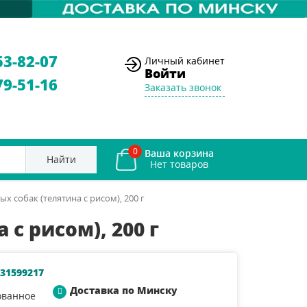
53-82-07
Личный кабинет
Войти
79-51-16
Заказать звонок
0
Ваша корзина
Найти
х собак (телятина с рисом), 200 г
с рисом), 200 г
31599217
Доставка по Минску
ованное