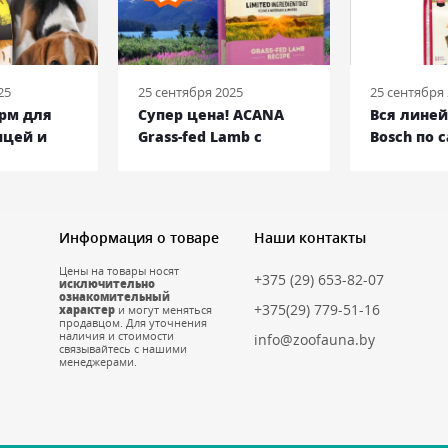
25
25 сентября 2025
25 сентября
орм для
Супер цена! ACANA
Вся лине
ицей и
Grass-fed Lamb с
Bosch по 
кг
ягненком, 17 кг
низким ц
Информация о товаре
Наши контакты
Цены на товары носят
+375 (29) 653-82-07
исключительно
ознакомительный
+375(29) 779-51-16
характер
и могут меняться
продавцом. Для уточнения
наличия и стоимости
info@zoofauna.by
связывайтесь с нашими
менеджерами.