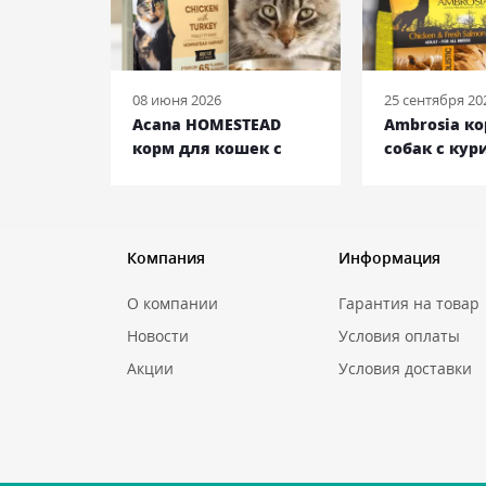
08 июня 2026
25 сентября 20
 ENTREE
Acana HOMESTEAD
Ambrosia к
ек с
корм для кошек с
собак с кур
ьдью и
курицей и индейкой,
лососем, 12 
кг
4,5 кг
Компания
Информация
О компании
Гарантия на товар
Новости
Условия оплаты
Акции
Условия доставки