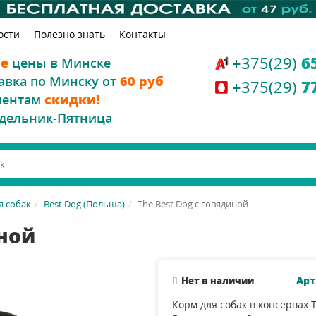
ости
Полезно знать
Контакты
+375(29)
6
е
цены в Минске
авка по Минску от
60 руб
+375(29)
7
иентам
скидки!
дельник-Пятница
я собак
Best Dog (Польша)
The Best Dog с говядиной
иной
Арт
Нет в наличии
Корм для собак в консервах T