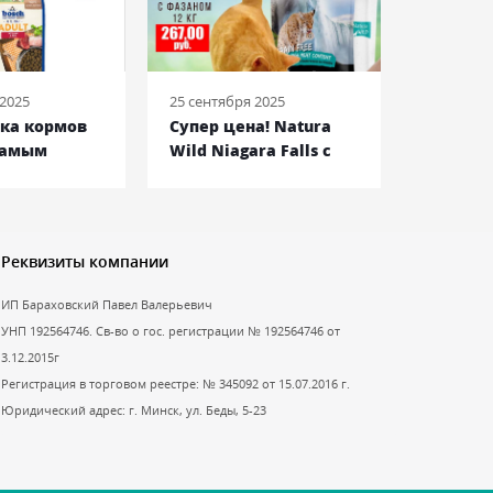
 2025
25 сентября 2025
08 июня 2
йка кормов
Супер цена! Natura
Royal C
самым
Wild Niagara Falls c
Bulldog
енам!
фазаном
Францу
Бульдог
Реквизиты компании
ИП Бараховский Павел Валерьевич
УНП 192564746. Св-во о гос. регистрации № 192564746 от
3.12.2015г
Регистрация в торговом реестре: № 345092 от 15.07.2016 г.
Юридический адрес: г. Минск, ул. Беды, 5-23