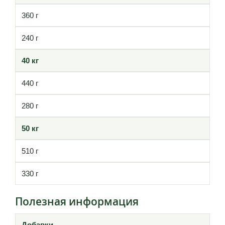
360 г
240 г
40 кг
440 г
280 г
50 кг
510 г
330 г
Полезная информация
Добавки