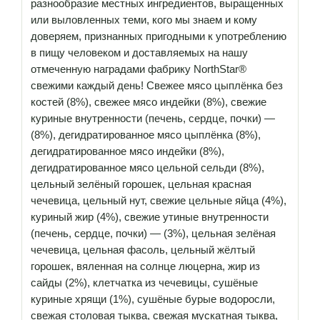
разнообразие местных ингредиентов, выращенных
или выловленных теми, кого мы знаем и кому
доверяем, признанных пригодными к употреблению
в пищу человеком и доставляемых на нашу
отмеченную наградами фабрику NorthStar®
свежими каждый день! Свежее мясо цыплёнка без
костей (8%), свежее мясо индейки (8%), свежие
куриные внутренности (печень, сердце, почки) —
(8%), дегидратированное мясо цыплёнка (8%),
дегидратированное мясо индейки (8%),
дегидратированное мясо цельной сельди (8%),
цельный зелёный горошек, цельная красная
чечевица, цельный нут, свежие цельные яйца (4%),
куриный жир (4%), свежие утиные внутренности
(печень, сердце, почки) — (3%), цельная зелёная
чечевица, цельная фасоль, цельный жёлтый
горошек, вяленная на солнце люцерна, жир из
сайды (2%), клетчатка из чечевицы, сушёные
куриные хрящи (1%), сушёные бурые водоросли,
свежая столовая тыква, свежая мускатная тыква,