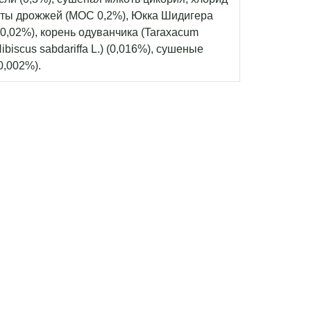
кты дрожжей (МОС 0,2%), Юкка Шидигера
(0,02%), корень одуванчика (Taraxacum
ibiscus sabdariffa L.) (0,016%), сушеные
0,002%).