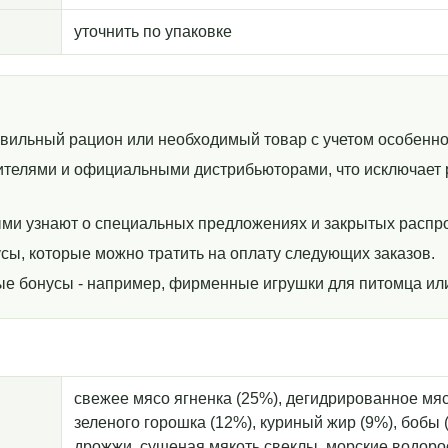
уточнить по упаковке
авильный рацион или необходимый товар с учетом особенно
телями и официальными дистрибьюторами, что исключает р
ми узнают о специальных предложениях и закрытых распр
сы, которые можно тратить на оплату следующих заказов.
ные бонусы - например, фирменные игрушки для питомца ил
свежее мясо ягненка (25%), дегидрированное мяс
зеленого горошка (12%), куриный жир (9%), бобы (
дрожжи, сушеная мякоть свеклы, морские водорос