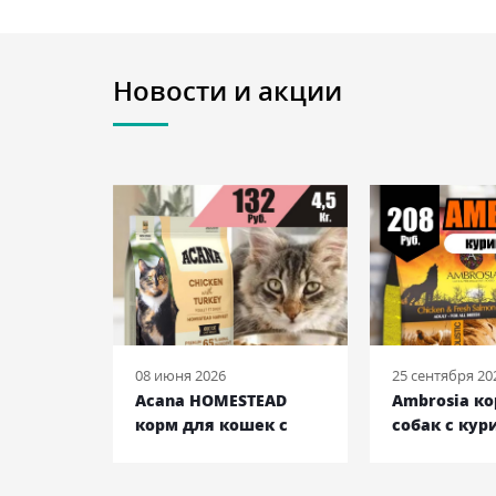
Новости и акции
08 июня 2026
25 сентября 20
 ENTREE
Acana HOMESTEAD
Ambrosia к
ек с
корм для кошек с
собак с кур
ьдью и
курицей и индейкой,
лососем, 12 
кг
4,5 кг