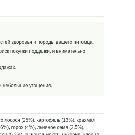
стей здоровья и породы вашего питомца.
иск покупки подделки, и внимательно
одажах.
и небольшие угощения.
о лосося (25%), картофель (13%), крахмал
6%), горох (4%), льняное семя (2,5%),
ли (0,3%), сушеная мякоть цикория, хлорид