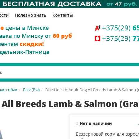
ости
Полезно знать
Контакты
+375(29)
6
е
цены в Минске
авка по Минску от
60 руб
+375(29)
7
иентам
скидки!
дельник-Пятница
для собак
Blitz (РФ)
Blitz Holistic Adult Dog All Breeds Lamb & Salmon (
g All Breeds Lamb & Salmon (Gra
Нет в наличии
Беззерновой корм для взрос