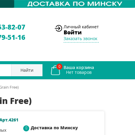
53-82-07
Личный кабинет
Войти
79-51-16
Заказать звонок
0
Ваша корзина
Найти
Grain Free)
in Free)
Арт.4261
Доставка по Минску
лых