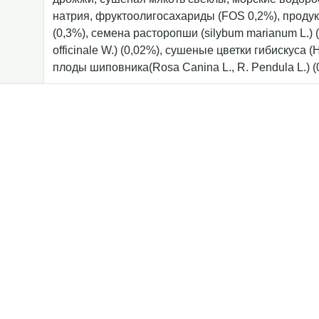
натрия, фруктоолигосахариды (FOS 0,2%), проду
(0,3%), семена расторопши (silybum marianum L.) 
officinale W.) (0,02%), сушеные цветки гибискуса (H
плоды шиповника(Rosa Canina L., R. Pendula L.) (