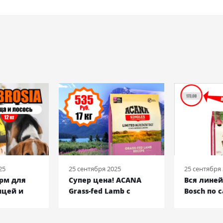
25
25 сентября 2025
25 сентября
орм для
Супер цена! ACANA
Вся лине
ицей и
Grass-fed Lamb с
Bosch по 
кг
ягненком, 17 кг
низким ц