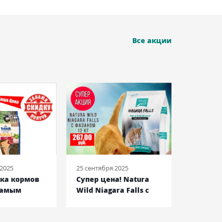
Все акции
 2025
25 сентября 2025
08 июня 2
йка кормов
Супер цена! Natura
Royal C
самым
Wild Niagara Falls c
Bulldog
енам!
фазаном
Францу
Бульдог