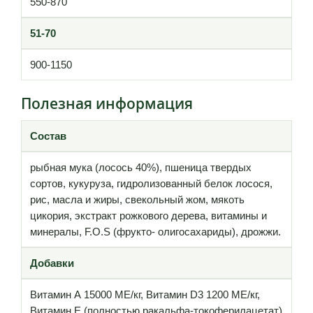
550-870
51-70
900-1150
Полезная информация
Состав
рыбная мука (лосось 40%), пшеница твердых
сортов, кукуруза, гидролизованный белок лосося,
рис, масла и жиры, свекольный жом, мякоть
цикория, экстракт рожкового дерева, витамины и
минералы, F.O.S (фрукто- олигосахариды), дрожжи.
Добавки
Витамин А 15000 МЕ/кг, Витамин D3 1200 МЕ/кг,
Витамин Е (полностью ракальфа-токоферилацетат)