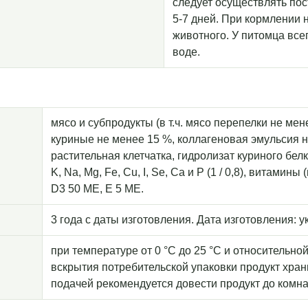
следует осуществлять по
5-7 дней. При кормлении 
животного. У питомца все
воде.
мясо и субпродукты (в т.ч. мясо перепелки не мен
куриные не менее 15 %, коллагеновая эмульсия н
растительная клетчатка, гидролизат куриного бел
K, Na, Mg, Fe, Cu, I, Se, Са и Р (1 / 0,8), витамин
D3 50 ME, Е 5 МЕ.
3 года с даты изготовления. Дата изготовления: у
при температуре от 0 °С до 25 °С и относительно
вскрытия потребительской упаковки продукт храни
подачей рекомендуется довести продукт до комн