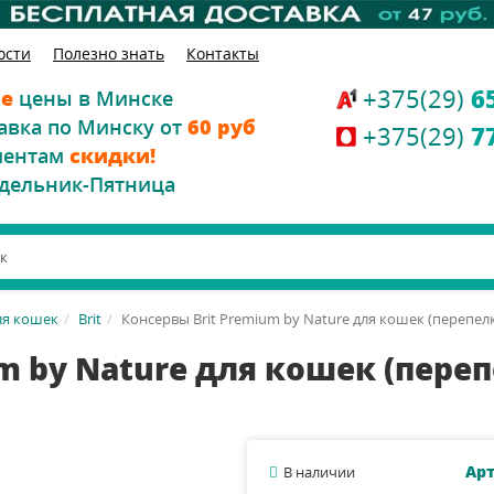
ости
Полезно знать
Контакты
+375(29)
6
е
цены в Минске
авка по Минску от
60 руб
+375(29)
7
иентам
скидки!
дельник-Пятница
ля кошек
Brit
Консервы Brit Premium by Nature для кошек (перепелк
m by Nature для кошек (переп
Арт
В наличии