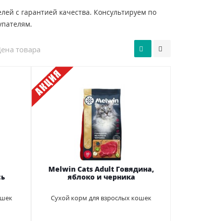
ей с гарантией качества. Консультируем по
упателям.
ена товара
Melwin Cats Adult Говядина,
сь
яблоко и черника
ошек
Сухой корм для взрослых кошек