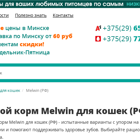
ости
Полезно знать
Контакты
+375(29)
6
е
цены в Минске
авка по Минску от
60 руб
+375(29)
7
иентам
скидки!
дельник-Пятница
 для кошек
Melwin (РФ)
ой корм Melwin для кошек (Р
орм Melwin для кошек (РФ) - испытанные варианты с упором на 
ии и помогают поддерживать здоровье зубов. Выбирайте рацион
а.