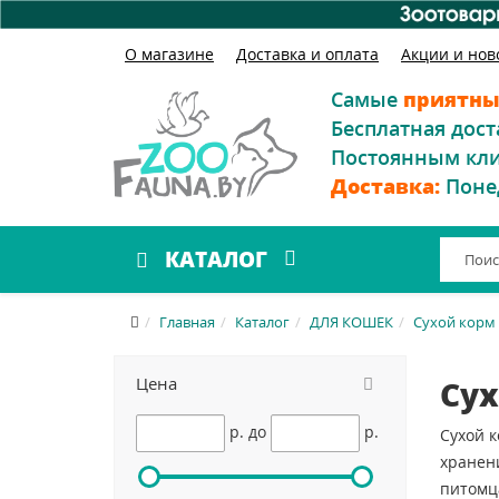
О магазине
Доставка и оплата
Акции и нов
Самые
приятны
Бесплатная дост
Постоянным кл
Доставка:
Поне
КАТАЛОГ
Главная
Каталог
ДЛЯ КОШЕК
Сухой корм
Цена
Сух
p.
до
p.
Сухой к
хранен
питомц