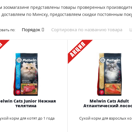
м зоомагазине представлены товары проверенных производител
, доставляем по Минску, предоставляем скидки постоянным пок
Порядок
Сортировка по названию товара
Ц
вать по:
elwin Cats Junior Нежная
Melwin Cats Adult
телятина
Атлантический лосо
ухой корм для котят до 1 года
Сухой корм для взрослых к