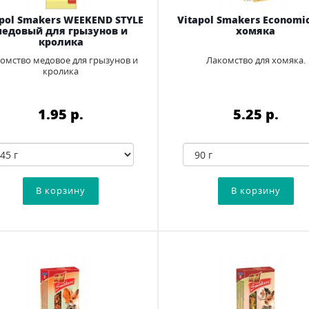
apol Smakers WEEKEND STYLE
Vitapol Smakers Economi
медовый для грызунов и
хомяка
кролика
омство медовое для грызунов и
Лакомство для хомяка.
кролика
1.95 p.
5.25 p.