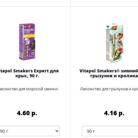
itapol Smakers Eхpert для
Vitapol Smakers® зимни
крыс, 90 г.
грызунов и кролик
акомство для морской свинки
Лакомство для грызунов и кр
4.60 p.
4.16 p.