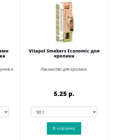
щами
Vitapol Smakers Economic для
ка
кролика
унов и
Лакомство для кролика.
5.25 p.