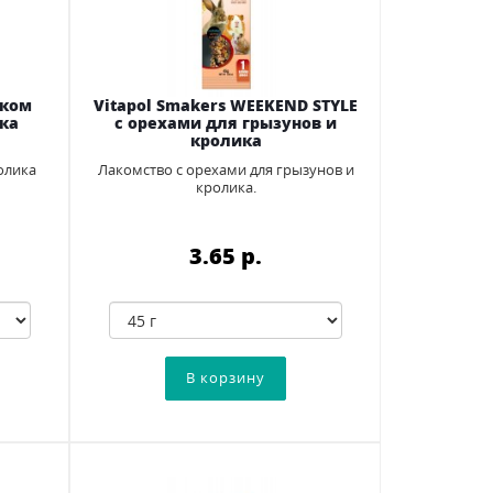
оком
Vitapol Smakers WEEKEND STYLE
ка
с орехами для грызунов и
кролика
олика
Лакомство с орехами для грызунов и
кролика.
3.65 p.