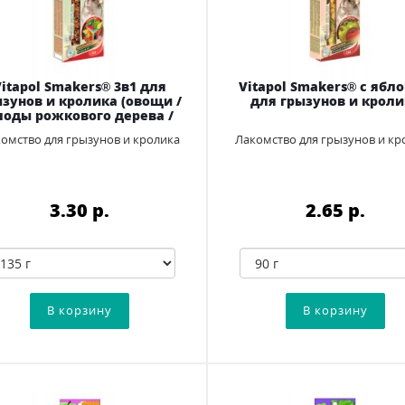
Vitapol Smakers® 3в1 для
Vitapol Smakers® с ябл
ызунов и кролика (овощи /
для грызунов и кроли
лоды pожкового дерева /
фрукты )
омство для грызунов и кролика
Лакомство для грызунов и кр
3.30 p.
2.65 p.