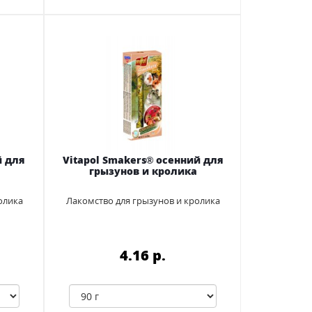
й для
Vitapol Smakers® осенний для
а
грызунов и кролика
олика
Лакомство для грызунов и кролика
4.16 p.