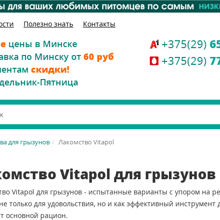
ости
Полезно знать
Контакты
+375(29)
6
е
цены в Минске
авка по Минску от
60 руб
+375(29)
7
иентам
скидки!
дельник-Пятница
ва для грызунов
Лакомство Vitapol
омство Vitapol для грызунов
во Vitapol для грызунов - испытанные варианты с упором на ре
не только для удовольствия, но и как эффективный инструмент
т основной рацион.